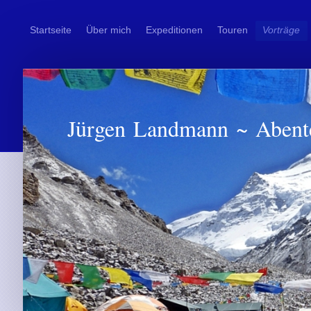
Startseite
Über mich
Expeditionen
Touren
Vorträge
Jürgen Landmann ~ Abent