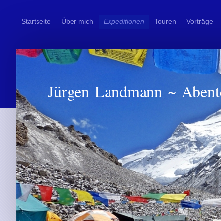
Startseite
Über mich
Expeditionen
Touren
Vorträge
Jürgen Landmann ~ Abent