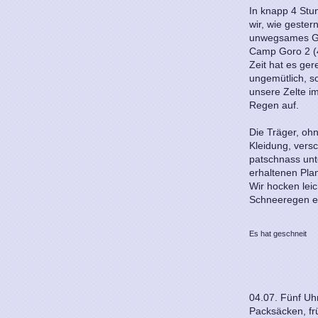
In knapp 4 Stu
wir, wie gester
unwegsames Ge
Camp Goro 2 (
Zeit hat es ger
ungemütlich, s
unsere Zelte i
Regen auf.
Die Träger, ohn
Kleidung, vers
patschnass unt
erhaltenen Pla
Wir hocken leic
Schneeregen e
Es hat geschneit
04.07. Fünf Uhr
Packsäcken, frü