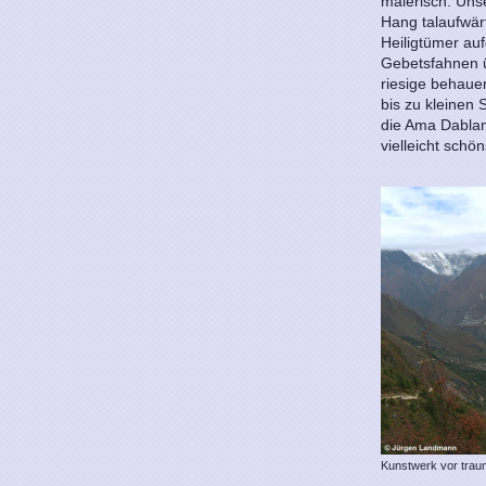
malerisch. Uns
Hang talaufwärt
Heiligtümer au
Gebetsfahnen 
riesige behaue
bis zu kleinen 
die Ama Dablam 
vielleicht schö
Kunstwerk vor traum