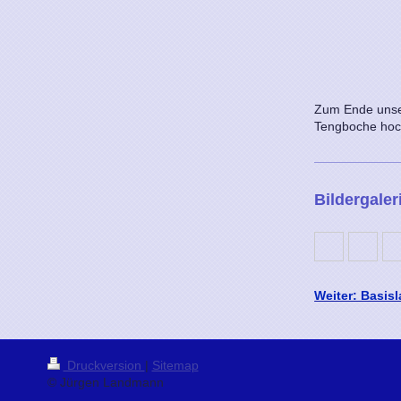
Zum Ende unser
Tengboche hoch
Bildergaler
Weiter: Basisl
Druckversion
|
Sitemap
© Jürgen Landmann