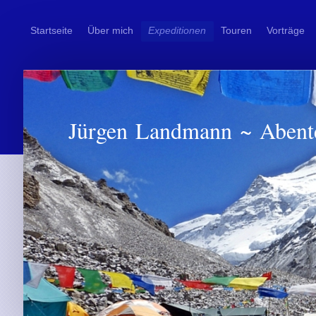
Startseite
Über mich
Expeditionen
Touren
Vorträge
Jürgen Landmann ~ Abent