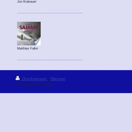
Jon Krakauer
Matthias Falke
Druckversion
|
Sitemap
© Jürgen Landmann