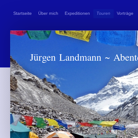
Startseite
Über mich
Expeditionen
Touren
Vorträge
Jürgen Landmann ~ Abent