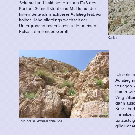
Seitental und bald stehe ich am Fuß des
Karkas. Schnell steht eine Mulde auf der
linken Seite als machbarer Aufstieg fest. Auf
halber Höhe allerdings wechselt der
Untergrund in bodenloses, unter meinen
Füßen abrollendes Geröll.
Karkas
Ich sehe 
Aufstieg i
verlegen. 
immer wied
Weg. Allei
dann ausge
Kurz über
zurückzula
aufzustei
Teils heikle Kletterei ohne Seil
glückliche