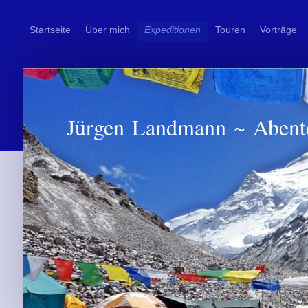
Startseite
Über mich
Expeditionen
Touren
Vorträge
Jürgen Landmann ~ Abent