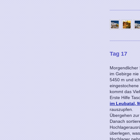
Tag 17
Morgendlicher 
im Gebirge nie 
5450 m und ich 
eingestochene
kommt das Vieh
Erste Hilfe Ta
im Leubatal, 
rauszupfen.
Übergehen zur
Danach sortier
Hochlagerausrü
überlegen, was
Hochlager neh