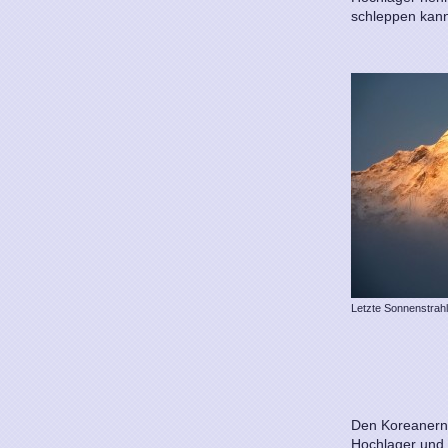
schleppen kan
Die
Letzte Sonnenstrah
Den Koreanern 
Hochlager und b