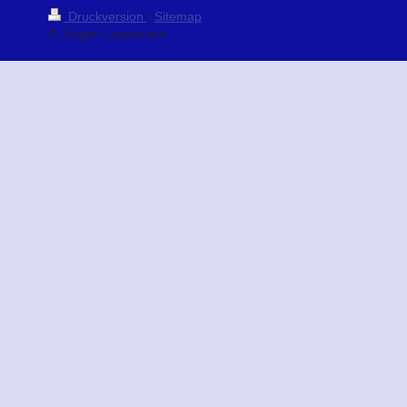
Druckversion
|
Sitemap
© Jürgen Landmann