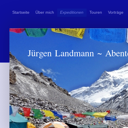
Startseite
Über mich
Expeditionen
Touren
Vorträge
Jürgen Landmann ~ Abent