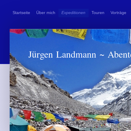
Startseite
Über mich
Expeditionen
Touren
Vorträge
Jürgen Landmann ~ Abent