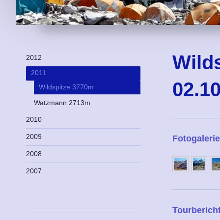
Wilds
2012
2011
02.1
Wildspitze 3770m
Watzmann 2713m
2010
2009
Fotogaleri
2008
2007
Tourberich