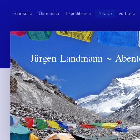
Startseite
Über mich
Expeditionen
Touren
Vorträge
Jürgen Landmann ~ Abent