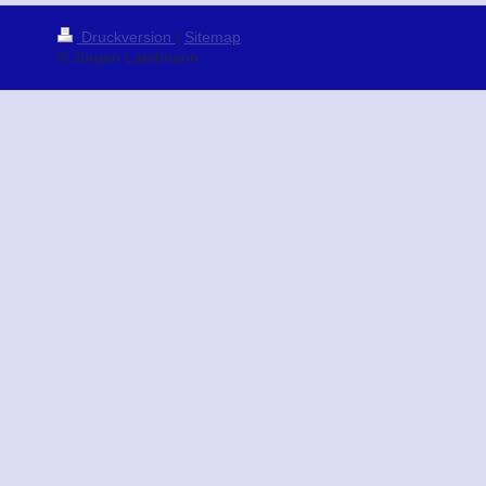
Druckversion
|
Sitemap
© Jürgen Landmann