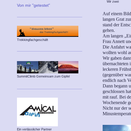
Wir zwei
Von mir "getestet"
Auf einem Bild
langen Grat zu
stand der Entsc
gehen.
Am langen „Ei
Trekkingfachgeschäft
Frau Annett un
Die Anfahrt war
wollten wohl a
Wir gaben dan
übernachteten 
leckeren Frühs
(gegenüber war
SummitClimb Gemeinsam zum Gipfel
endlich nach V
Dann begann u
geschlossen hat
mit rauf. Bei d
Wochenende g
Nicht nur der s
Minustemperat
Ein verlässlicher Partner