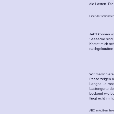
die Lasten. Di
Einer der schönste
Jetzt können w
Seesäcke sind d
Kostet mich sc
nachgekauften 
Wir marschieren
Pässe zeigen 
Langpa La rast
Lastengurte der
bockend wie be
fliegt echt im 
ABC im Aufbau, link