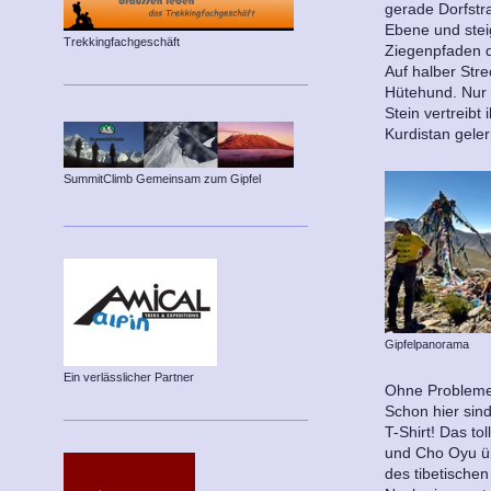
gerade Dorfstr
Ebene und ste
Trekkingfachgeschäft
Ziegenpfaden d
Auf halber Stre
Hütehund. Nur 
Stein vertreibt 
Kurdistan geler
SummitClimb Gemeinsam zum Gipfel
Gipfelpanorama
Ein verlässlicher Partner
Ohne Probleme
Schon hier sin
T-Shirt! Das to
und Cho Oyu üb
des tibetische