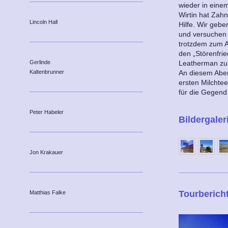
wieder in eine
Wirtin hat Zah
Lincoln Hall
Hilfe. Wir gebe
und versuchen 
trotzdem zum A
den „Störenfrie
Leatherman zu 
Gerlinde
An diesem Abe
Kaltenbrunner
ersten Milchtee,
für die Gegend 
Peter Habeler
Bildergaler
Jon Krakauer
Tourberich
Matthias Falke