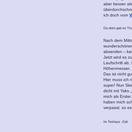
aber besser als
überdurchschnit
ich doch vom
V
Da oben gab es Th
Nach dem Mittag
wunderschönen
absenden – kei
Jetzt wird es 
Laufschritt ab,
Höhenmesser, i
Das ist nicht g
Hier muss ich r
super! Nun Stei
dicht mit Yaks
mich als Erster
haben mich sch
verpasst, so e
Im Teehaus -Zelt