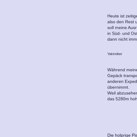
Heute ist zeit
also den Rest 
soll meine Aus
in Süd- und Os
dann nicht imme
Yaktreiber
Während meine 
Gepäck transpor
anderen Expedi
übernimmt.
Weil abzusehen
das 5280m hoh
Die holprige P