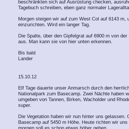
beschränkten sich auf Ausrüstung checken, ausruh
Tagebuch schreiben, eben ganz normaler Lagerallta
Morgen steigen wir auf zum West Col auf 6143 m, 
einzurichten. Wird ein langer Tag.
Die Spalte, über den Gipfelgrat auf 6900 m von der 
aus. Man kann sie von hier unten erkennen.
Bis bald
Lander
15.10.12
Elf Tage dauerte unser Anmarsch durch den herrli
Nationalpark zum Basecamp. Zwei Nächte haben wi
umgeben von Tannen, Birken, Wacholder und Rhodo
super.
Die Vegetation haben wir nun hinter uns gelassen. 
Basecamp auf 5450 m Höhe. Heute richten wir uns e
morgen soll es schon etwas höher gehen.