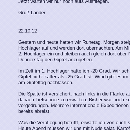
Jetzt warten wir nur noch aufs Ausfliegen.
Gruß Lander
22.10.12
Gestern und heute hatten wir Ruhetag. Morgen stei
Hochlager auf und werden dort übernachten. Am Mit
2. Hochlager ein und bleiben auch gleich dort übe
Donnerstag den Gipfel anzugehen.
Im Zelt im 1. Hochlager hatte ich -20 Grad. Wir sc
Gipfel nicht kälter als -25 Grad ist. Wind gibt es i
am Gipfeltag nachlassen.
Die Spalte ist versichert, nach links in die Flanke a
danach Tiefschnee zu erwarten. Bisher war noch ke
vorgedrungen. Mehrere internationale Expeditionen 
bereits abreist.
Was die Verpflegung betrifft, erwarte ich von euch 
Heute Abend müssen wir uns mit Nudelsalat, Kartoff