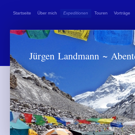
Startseite
Über mich
Expeditionen
Touren
Vorträge
Jürgen Landmann ~ Abent