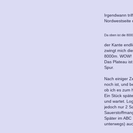
Irgendwann trif
Nordwestseite 
Da oben ist die 800
der Kante endl
zwingt mich die
8000m. WOW! Nu
Das Plateau ist
Spur.
Nach einiger Z
noch ist, und b
ob ich es zum 
Ein Stück spät
und wartet. Log
jedoch nur 2 Sa
Sauerstoffmang
Später im ABC b
unterwegs) auc