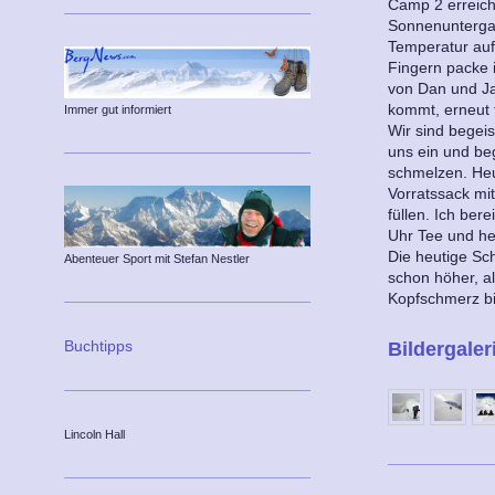
Camp 2 erreich
Sonnenuntergang
Temperatur auf
Fingern packe i
von Dan und Ja
kommt, erneut 
Immer gut informiert
Wir sind begeist
uns ein und b
schmelzen. Heu
Vorratssack mi
füllen. Ich ber
Uhr Tee und he
Die heutige Sc
Abenteuer Sport mit Stefan Nestler
schon höher, al
Kopfschmerz bin
Buchtipps
Bildergaler
Lincoln Hall