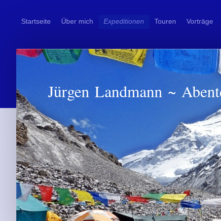
Startseite
Über mich
Expeditionen
Touren
Vorträge
Jürgen Landmann ~ Abent