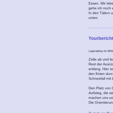
Essen. Wir leb
gehe ich noch 
In den Tälern u
unten.
Tourberich
Lagerabbau im Whit
Zelte ab und l
Rest der Ausrü
entlang. Hier i
den Knien durc
Schneefall mit 
Den Platz von 
Aufstieg, die w
machen uns umg
Die Orientieru