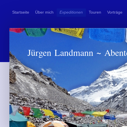
Startseite
Über mich
Expeditionen
Touren
Vorträge
Jürgen Landmann ~ Abent