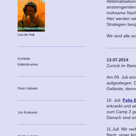
Akklimatisati
anstrengenden 
mühsame Nacht 
Hier werden wi
Strategien bes
Lincoln Hall
Wir sind alle w
Gerlinde
13.07.2014
Kaltenbrunner
Zurück im Basi
Am 09. Juli si
aufgestiegen. 
Gelände, denno
Peter Habeler
10. Juli:
Felix 
erkrankt und w
zum Camp 2 gem
Jon Krakauer
Danach sind wi
11.Juli: Wir v
Nazir, unser l