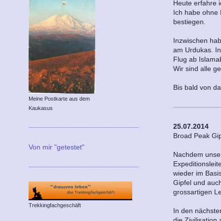
Heute erfahre 
Ich habe ohne
bestiegen.
Inzwischen hab
am Urdukas. In
Flug ab Islama
Wir sind alle 
Bis bald von d
Meine Postkarte aus dem
Kaukasus
25.07.2014
Broad Peak Gip
Von mir "getestet"
Nachdem unser
Expeditionsleit
wieder im Basis
Gipfel und auc
grossartigen Le
Trekkingfachgeschäft
In den nächst
die Zivilisation