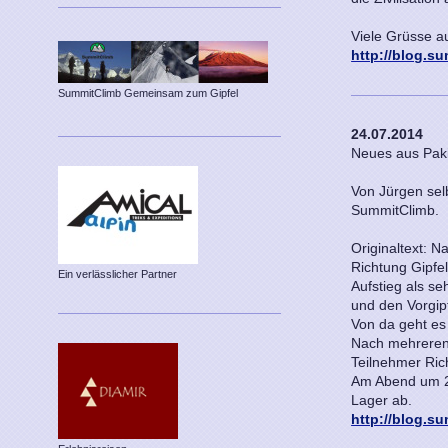
Viele Grüsse au
http://blog.s
SummitClimb Gemeinsam zum Gipfel
24.07.2014
Neues aus Pak
Von Jürgen selb
SummitClimb.
Originaltext: 
Richtung Gipfel
Ein verlässlicher Partner
Aufstieg als s
und den Vorgip
Von da geht es
Nach mehreren 
Teilnehmer Ric
Am Abend um 21
Lager ab.
http://blog.s