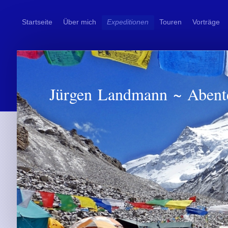
Startseite
Über mich
Expeditionen
Touren
Vorträge
Jürgen Landmann ~ Abent