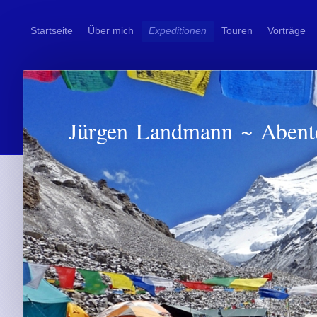
Startseite
Über mich
Expeditionen
Touren
Vorträge
Jürgen Landmann ~ Abent